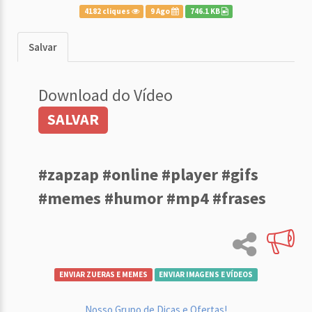
4182 cliques
9 Ago
746.1 KB
Salvar
Download do Vídeo
SALVAR
#zapzap #online #player #gifs
#memes #humor #mp4 #frases
ENVIAR ZUERAS E MEMES
ENVIAR IMAGENS E VÍDEOS
Nosso Grupo de Dicas e Ofertas!