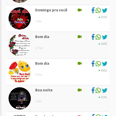
Domingo pra você
2330
7 Abr
Bom dia
1005
27 Set
Bom dia
5952
3 Nov
Boa noite
2141
1 Abr