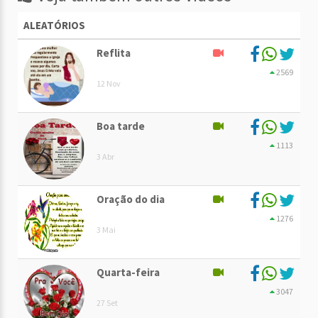
ALEATÓRIOS
Reflita
2569
12 Nov
Boa tarde
1113
3 Abr
Oração do dia
1276
3 Mai
Quarta-feira
3047
27 Set