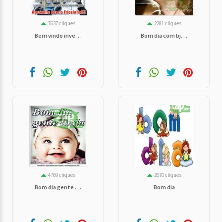
7637 cliques
2281 cliques
Bem vindo inve. . .
Bom dia com bj. . .
4769 cliques
2670 cliques
Bom dia gente . . .
Bom dia