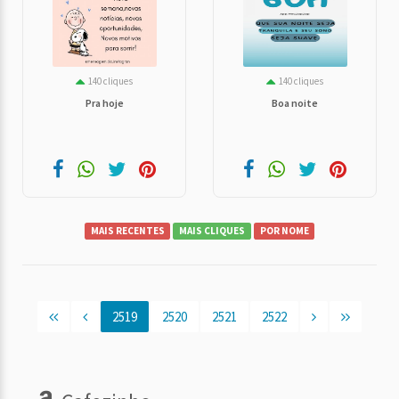
140 cliques
140 cliques
Pra hoje
Boa noite
MAIS RECENTES
MAIS CLIQUES
POR NOME
2519
2520
2521
2522