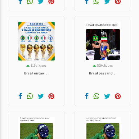
819 cliques
529 cliques
Brasil então . . .
Brasil passand. . .