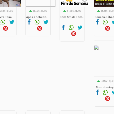
953 cliques
5812 cliques
5755 cliques
5523 clique
xta-feira
Após a bebede. . .
Bom fim de sem. .
Bom dia sábad. 
.
5009 clique
Bom doming