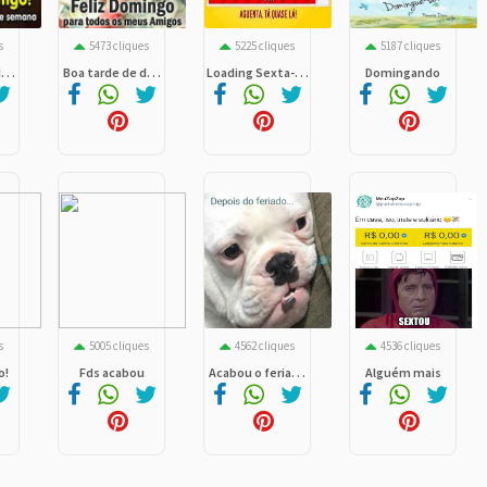
s
5473 cliques
5225 cliques
5187 cliques
. .
Boa tarde de d. . .
Loading Sexta-. . .
Domingando
s
5005 cliques
4562 cliques
4536 cliques
o!
Fds acabou
Acabou o feria. . .
Alguém mais