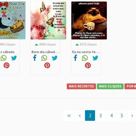
495 cliques
4459 cliques
4373 cliques
iz sábado
Bom dia sábad. . .
Eu na sexta-fe. . .
MAIS RECENTES
MAIS CLIQUES
POR 
2
3
4
5