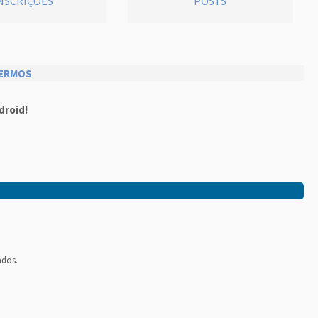
NSCRIÇÕES
POSTS
ERMOS
droid!
ados.