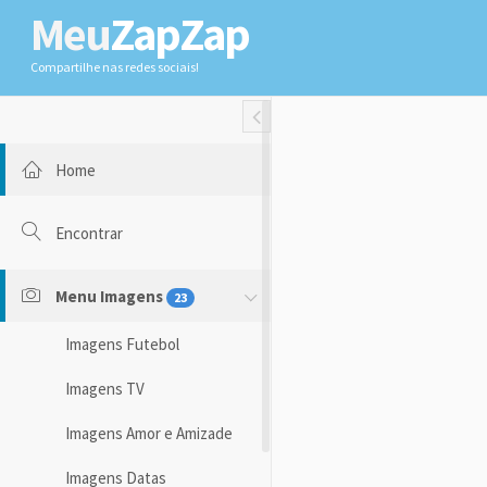
Meu
ZapZap
Compartilhe nas redes sociais!
Toggle Fullwidth
Home
Encontrar
Menu Imagens
23
Imagens Futebol
Imagens TV
Imagens Amor e Amizade
Imagens Datas