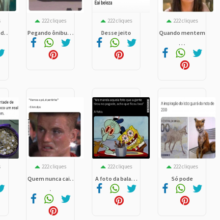
s
222 cliques
222 cliques
222 cliques
. .
Pegando ônibu. . .
Desse jeito
Quando mentem
. . .
s
222 cliques
222 cliques
222 cliques
Quem nunca cai. .
A foto da bala. . .
Só pode
.