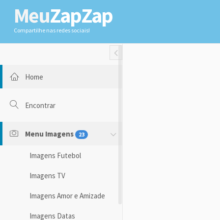
Meu
ZapZap
Compartilhe nas redes sociais!
Toggle Fullwidth
Home
Encontrar
Menu Imagens
23
Imagens Futebol
Imagens TV
Imagens Amor e Amizade
Imagens Datas