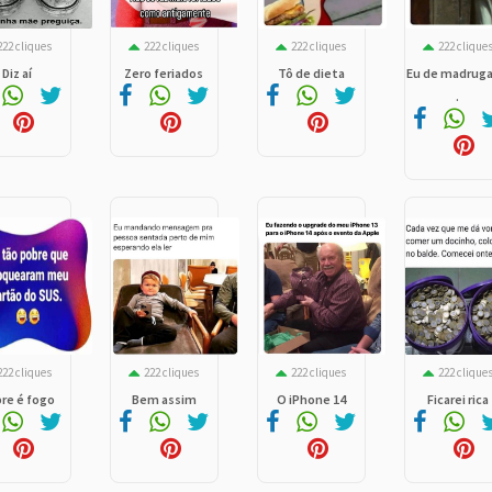
222 cliques
222 cliques
222 cliques
222 clique
Diz aí
Zero feriados
Tô de dieta
Eu de madrugad
.
222 cliques
222 cliques
222 cliques
222 clique
re é fogo
Bem assim
O iPhone 14
Ficarei rica