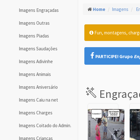
Home
Imagens
En
Imagens Engraçadas
Imagens Outras
Fun, montagens, charges
Imagens Piadas
Imagens Saudações
PARTICIPE! Grupo
En
Imagens Adivinhe
Imagens Animais
Imagens Aniversário
Engraça
Imagens Caiu na net
Imagens Charges
Imagens Coitado do Admin.
Imagens Crianças