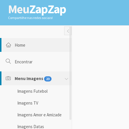
Meu
ZapZap
Compartilhe nas redes sociais!
Toggle Fullwidth
Home
Encontrar
Menu Imagens
23
Imagens Futebol
Imagens TV
Imagens Amor e Amizade
Imagens Datas