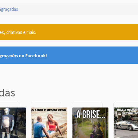
graçadas
, criativas e mais.
graçadas
no Facebook!
das