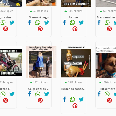
066 cliques
5290 cliques
1333 cliques
666 clique
gora sim
O amor é cego
A crise
Traz a mulher . 
714 cliques
1731 cliques
3318 cliques
1290 clique
 ai topa?
Calça estilos. . .
Eu dando conse. .
Eu sempre
.