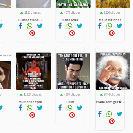
s
2120 cliques
4079 cliques
1226 cliques
. .
Eu indo trabal. . .
Baboseira
Meus vizinhos
s
11924 cliques
4267 cliques
8844 cliques
Mulher de tpm
Felix
Piada sem gra�. .
.