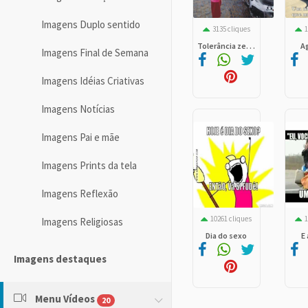
Imagens Duplo sentido
3135 cliques
1
Tolerância ze. . .
A
Imagens Final de Semana
Imagens Idéias Criativas
Imagens Notícias
Imagens Pai e mãe
Imagens Prints da tela
Imagens Reflexão
10261 cliques
1
Imagens Religiosas
Dia do sexo
E
Imagens destaques
Menu Vídeos
20