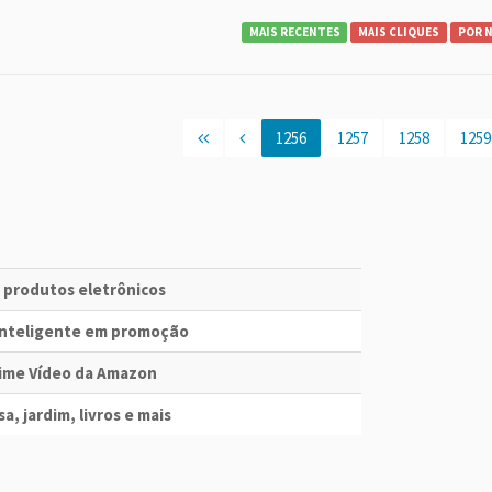
MAIS RECENTES
MAIS CLIQUES
POR 
1256
1257
1258
1259
e produtos eletrônicos
 Inteligente em promoção
Prime Vídeo da Amazon
a, jardim, livros e mais