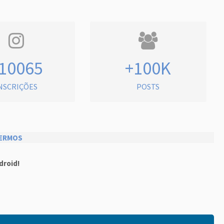
10065
+100K
NSCRIÇÕES
POSTS
ERMOS
droid!