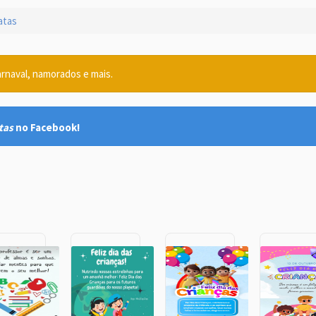
tas
arnaval, namorados e mais.
tas
no Facebook!