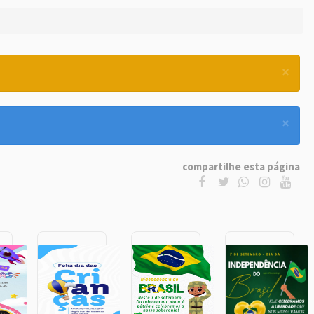
×
×
compartilhe esta página