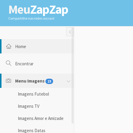
Meu
ZapZap
Compartilhe nas redes sociais!
Toggle Fullwidth
Home
Encontrar
Menu Imagens
23
Imagens Futebol
Imagens TV
Imagens Amor e Amizade
Imagens Datas