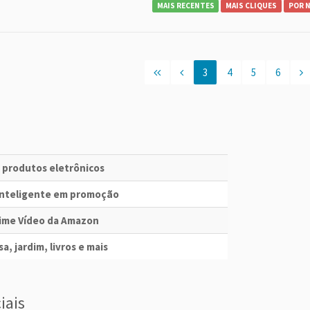
MAIS RECENTES
MAIS CLIQUES
POR 
3
4
5
6
e produtos eletrônicos
 Inteligente em promoção
Prime Vídeo da Amazon
a, jardim, livros e mais
iais