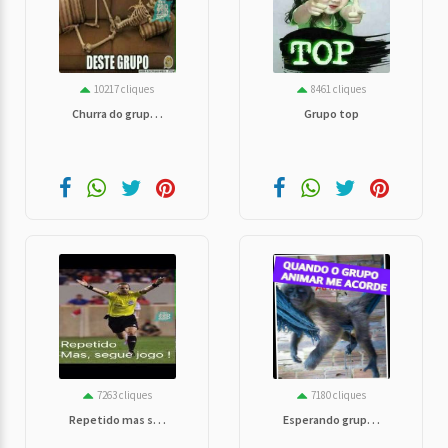
10217 cliques
8461 cliques
Churra do grup. . .
Grupo top
7263 cliques
7180 cliques
Repetido mas s. . .
Esperando grup. . .