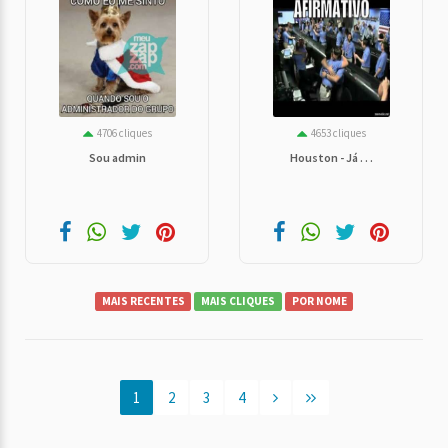
4706 cliques
4653 cliques
Sou admin
Houston - Já . . .
MAIS RECENTES
MAIS CLIQUES
POR NOME
1
2
3
4