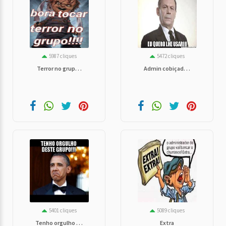
5987 cliques
5472 cliques
Terror no grup. . .
Admin cobiçad. . .
5401 cliques
5089 cliques
Tenho orgulho . . .
Extra