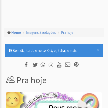
Home
Imagens Saudações
Pra hoje
×
Bom dia, tarde e noite. Olá, oi, tchal, e mais.
Pra hoje