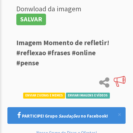
Donwload da imagem
SALVAR
Imagem Momento de refletir!
#reflexao #frases #online
#pense
ENVIAR ZUERAS E MEMES
ENVIAR IMAGENS E VÍDEOS
×
PARTICIPE! Grupo
Saudações
no Facebook!
Nosso Grupo de Dicas e Ofertas!