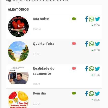
ALEATÓRIOS
Boa noite
1250
15 Out
Quarta-feira
1290
3 Nov
Realidade do
casamento
3166
18 Set
Bom dia
3596
21 Jul