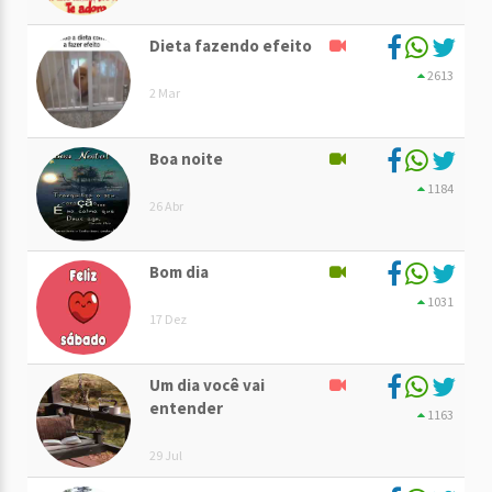
Dieta fazendo efeito
2613
2 Mar
Boa noite
1184
26 Abr
Bom dia
1031
17 Dez
Um dia você vai
entender
1163
29 Jul