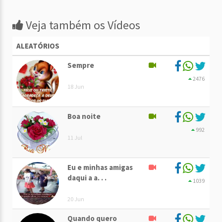
Veja também os Vídeos
ALEATÓRIOS
Sempre
2476
18 Jun
Boa noite
992
11 Jul
Eu e minhas amigas
daqui a a. . .
1039
20 Jun
Quando quero