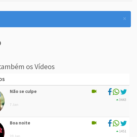
×
também os Vídeos
OS
Não se culpe
3443
7 Jan
Boa noite
1451
20 Jan