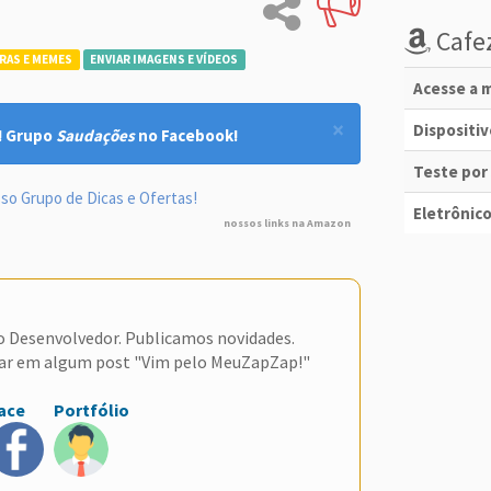
Cafez
RAS E MEMES
ENVIAR IMAGENS E VÍDEOS
Acesse a m
×
Dispositi
! Grupo
Saudações
no Facebook!
Teste por
so Grupo de Dicas e Ofertas!
Eletrônico
nossos links na Amazon
do Desenvolvedor. Publicamos novidades.
ar em algum post "Vim pelo MeuZapZap!"
ace
Portfólio