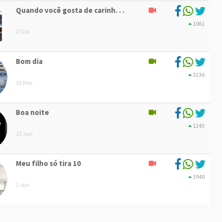
Quando você gosta de carinh. . .
1061
2 Out
Bom dia
3236
16 Nov
Boa noite
1243
15 Jan
Meu filho só tira 10
3940
2 Jun