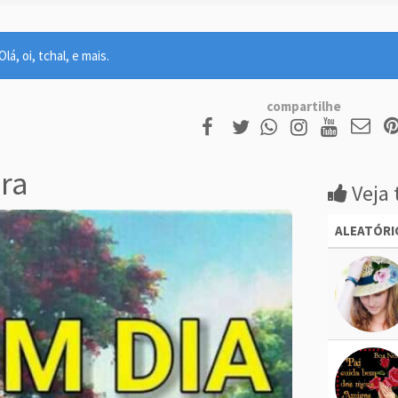
lá, oi, tchal, e mais.
compartilhe
ira
Veja 
ALEATÓRI