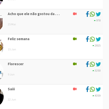
Acho que ele não gostou da . . .
978
25 Mai
Feliz semana
2815
15 Jan
Florescer
3250
9 Jun
Saiii
4359
22 Jun