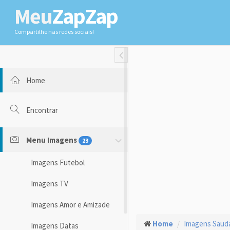
Meu
ZapZap
Compartilhe nas redes sociais!
Toggle Fullwidth
Home
Encontrar
Menu Imagens
23
Imagens Futebol
Imagens TV
Imagens Amor e Amizade
Home
Imagens Saud
Imagens Datas