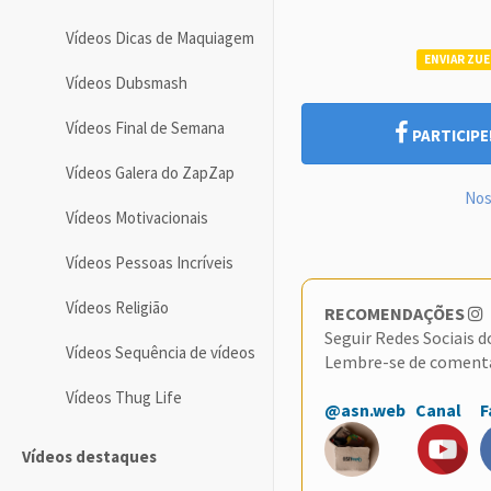
Vídeos Dicas de Maquiagem
ENVIAR ZUE
Vídeos Dubsmash
Vídeos Final de Semana
PARTICIPE
Vídeos Galera do ZapZap
Nos
Vídeos Motivacionais
Vídeos Pessoas Incríveis
Vídeos Religião
RECOMENDAÇÕES
Seguir Redes Sociais 
Vídeos Sequência de vídeos
Lembre-se de coment
Vídeos Thug Life
@asn.web
Canal
F
Vídeos destaques