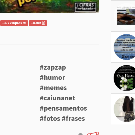
1377 cliques
18 Jun
#zapzap
#humor
#memes
#caiunanet
#pensamentos
#fotos #frases