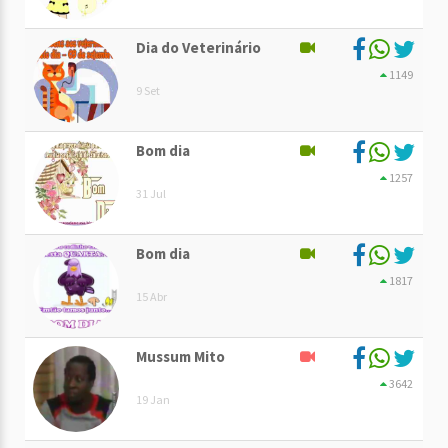
Dia do Veterinário
1149
9 Set
Bom dia
1257
31 Jul
Bom dia
1817
15 Abr
Mussum Mito
3642
19 Jan