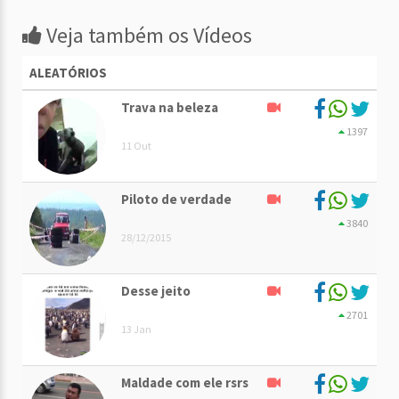
Veja também os Vídeos
ALEATÓRIOS
Trava na beleza
1397
11 Out
Piloto de verdade
3840
28/12/2015
Desse jeito
2701
13 Jan
Maldade com ele rsrs