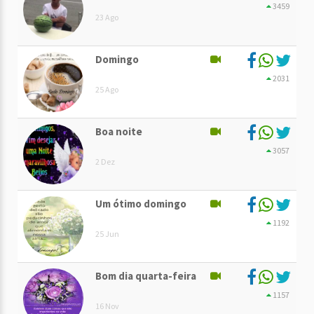
3459
23 Ago
Domingo
2031
25 Ago
Boa noite
3057
2 Dez
Um ótimo domingo
1192
25 Jun
Bom dia quarta-feira
1157
16 Nov