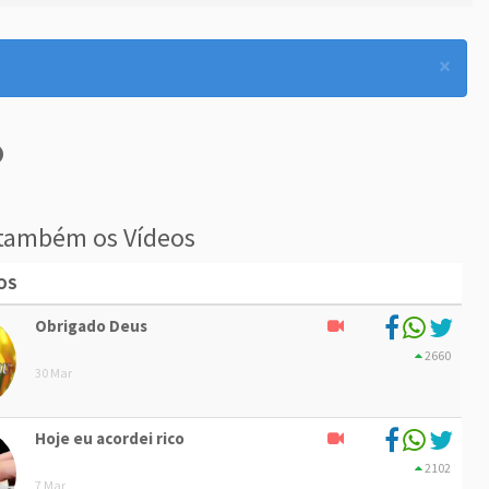
×
também os Vídeos
OS
Obrigado Deus
2660
30 Mar
Hoje eu acordei rico
2102
7 Mar