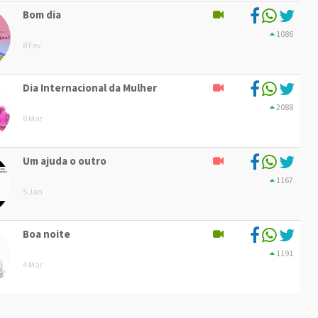
Bom dia
1086
8 Fev
Dia Internacional da Mulher
2088
8 Mar
Um ajuda o outro
1167
5 Jan
Boa noite
1191
4 Mar