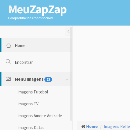
Meu
ZapZap
Compartilhe nas redes sociais!
Toggle Fullwidth
Home
Encontrar
Menu Imagens
23
Imagens Futebol
Imagens TV
Imagens Amor e Amizade
Home
Imagens Refl
Imagens Datas