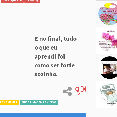
336 cliques
27 Mar
E no final, tudo
o que eu
aprendi foi
como ser forte
sozinho.
RAS E MEMES
ENVIAR IMAGENS E VÍDEOS