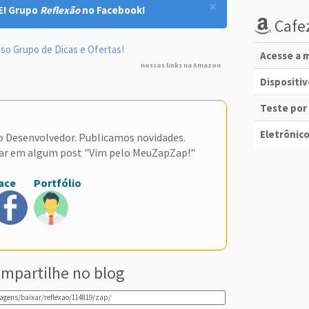
×
E! Grupo
Reflexão
no Facebook!
Cafez
so Grupo de Dicas e Ofertas!
Acesse a m
nossos links na Amazon
Dispositi
Teste por
Eletrônico
do Desenvolvedor. Publicamos novidades.
ar em algum post "Vim pelo MeuZapZap!"
ace
Portfólio
mpartilhe no blog