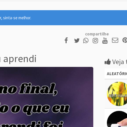
r, sinta-se melhor.
compartilhe
 aprendi
Veja 
ALEATÓRI