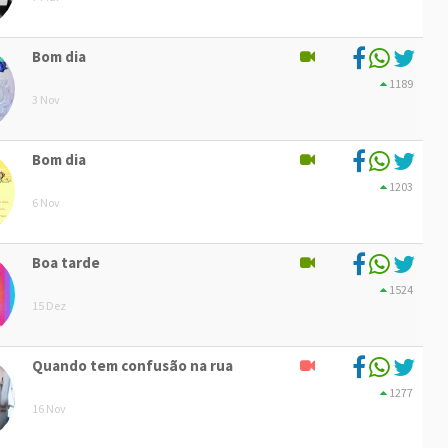
Bom dia
1189
3 Nov
Bom dia
1203
6 Nov
Boa tarde
1524
15 Dez
Quando tem confusão na rua
1277
16 Nov