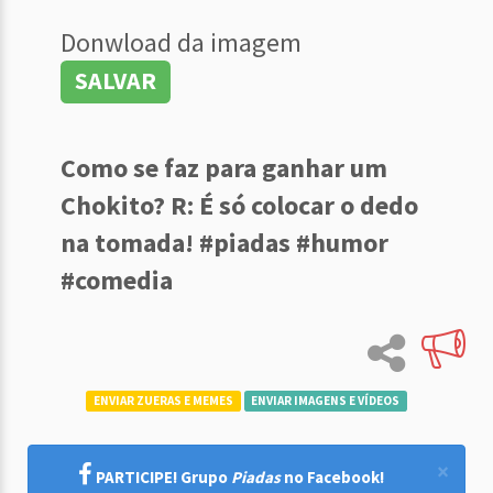
Donwload da imagem
SALVAR
Como se faz para ganhar um
Chokito? R: É só colocar o dedo
na tomada! #piadas #humor
#comedia
ENVIAR ZUERAS E MEMES
ENVIAR IMAGENS E VÍDEOS
×
PARTICIPE! Grupo
Piadas
no Facebook!