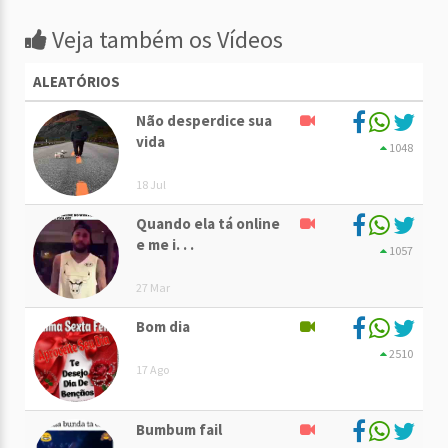
Veja também os Vídeos
ALEATÓRIOS
Não desperdice sua
vida
1048
18 Jul
Quando ela tá online
e me i. . .
1057
27 Mar
Bom dia
2510
17 Ago
Bumbum fail