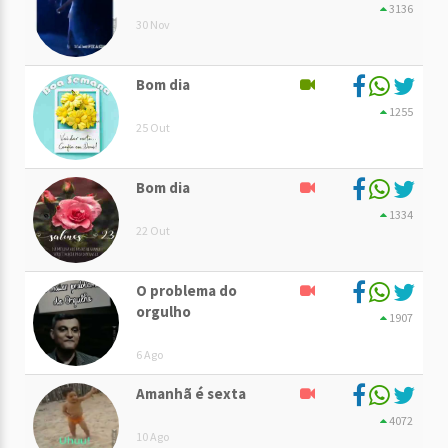
3136
30 Nov
Bom dia
1255
25 Out
Bom dia
1334
22 Out
O problema do
orgulho
1907
6 Ago
Amanhã é sexta
4072
10 Ago