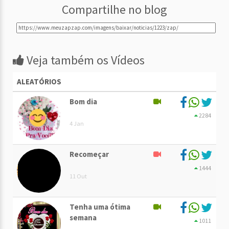
Compartilhe no blog
Veja também os Vídeos
ALEATÓRIOS
Bom dia
2284
4 Jan
Recomeçar
1444
11 Out
Tenha uma ótima
semana
1011