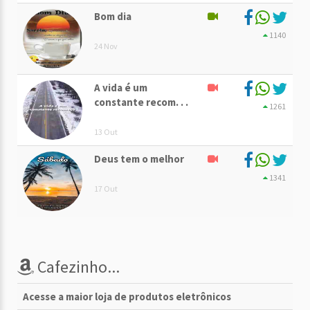
Bom dia
1140
24 Nov
A vida é um
constante recom. . .
1261
13 Out
Deus tem o melhor
1341
17 Out
Cafezinho...
Acesse a maior loja de produtos eletrônicos