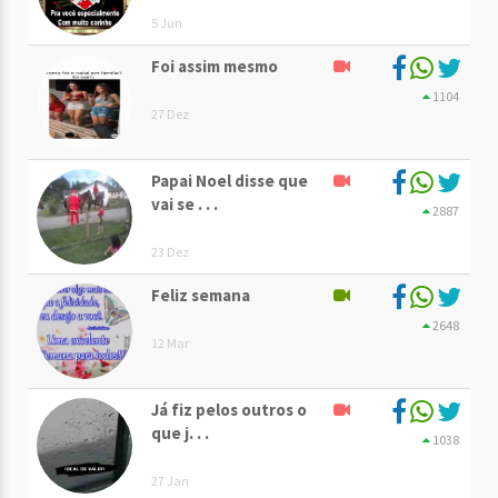
5 Jun
Foi assim mesmo
1104
27 Dez
Papai Noel disse que
vai se . . .
2887
23 Dez
Feliz semana
2648
12 Mar
Já fiz pelos outros o
que j. . .
1038
27 Jan