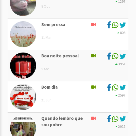
1297
8 Out
Sem pressa
808
11 Mar
Boa noite pessoal
3957
9 Abr
Bom dia
2597
21 Jun
Quando lembro que
sou pobre
2012