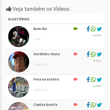
Veja também os Vídeos
ALEATÓRIOS
Bom dia
2490
23 Abr
Gordinho chato
5011
18/04/2015
Fera na esteira
3826
29/07/2014
Camisa bonita