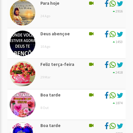
Para hoje
2916
24 Ago
Deus abençoe
1453
10 Ago
Feliz terça-feira
2418
29 Mar
Boa tarde
1874
8 Out
Boa tarde