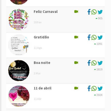
Feliz Carnaval
905
28 Fev
Gratidão
1091
11 Ago
Boa noite
1819
2 Mai
11 de abril
3604
11 Abr