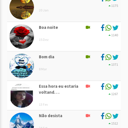
1175
20 Jan
Boa noite
1140
15 Dez
Bom dia
1371
8 Mar
Essa hora eu estaria
voltand. . .
1267
13 Fev
Não desista
1512
24 Set