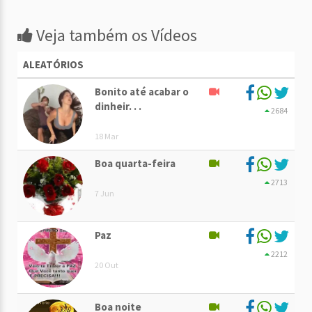
Veja também os Vídeos
ALEATÓRIOS
Bonito até acabar o
dinheir. . .
2684
18 Mar
Boa quarta-feira
2713
7 Jun
Paz
2212
20 Out
Boa noite