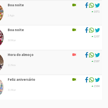
Boa noite
1071
2 Ago
Boa noite
1207
30 Mar
Hora do almoço
2597
11 Nov
Feliz aniversário
1594
31 Mar