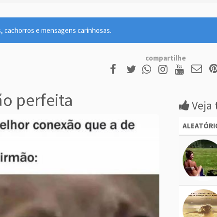
s, cachorros e mensagens carinhosas.
compartilhe
o perfeita
Veja 
ALEATÓRI