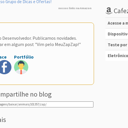
so Grupo de Dicas e Ofertas!
Cafez
nossos links na Amazon
Acesse a m
Dispositi
do Desenvolvedor. Publicamos novidades.
ar em algum post "Vim pelo MeuZapZap!"
Teste por
Eletrônico
ace
Portfólio
mpartilhe no blog
ais