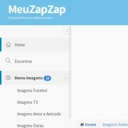
Meu
ZapZap
Compartilhe nas redes sociais!
Toggle Fullwidth
Home
Encontrar
Menu Imagens
23
Imagens Futebol
Imagens TV
Imagens Amor e Amizade
Home
Imagens Anima
Imagens Datas