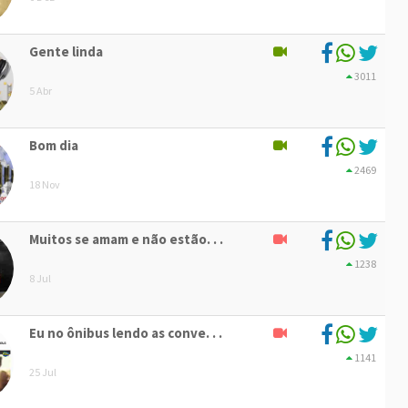
Gente linda
3011
5 Abr
Bom dia
2469
18 Nov
Muitos se amam e não estão. . .
1238
8 Jul
Eu no ônibus lendo as conve. . .
1141
25 Jul