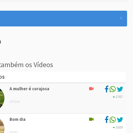
×
também os Vídeos
OS
A mulher é corajosa
1767
19 Out
Bom dia
1609
6 Dez