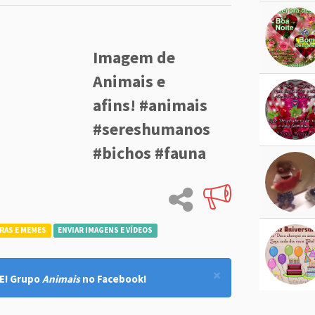
Imagem de
Animais e
afins! #animais
#sereshumanos
#bichos #fauna
RAS E MEMES
ENVIAR IMAGENS E VÍDEOS
×
E! Grupo
Animais
no Facebook!