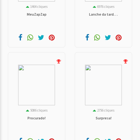
1464 cliques
6976 cliques
MeuZapZap
Lanche da tard. . .
5086 cliques
2756 cliques
Procurado!
Surpresa!