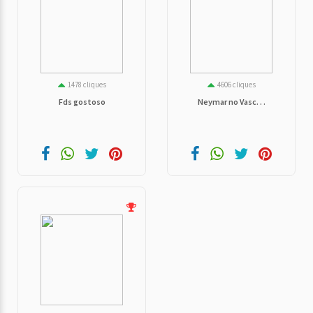
1478 cliques
4606 cliques
Fds gostoso
Neymar no Vasc. . .