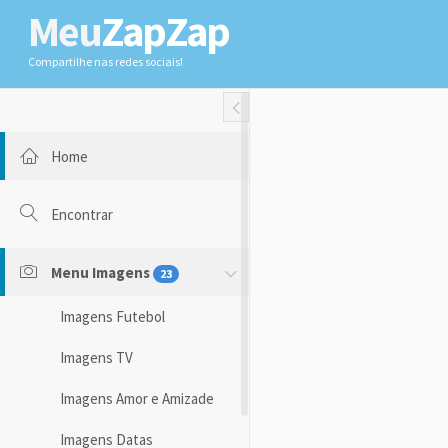
Meu
ZapZap
Compartilhe nas redes sociais!
Toggle Fullwidth
Home
Encontrar
Menu Imagens
23
Imagens Futebol
Imagens TV
Imagens Amor e Amizade
Imagens Datas