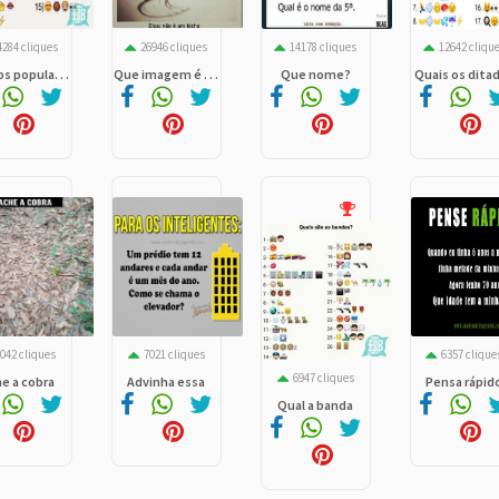
284 cliques
26946 cliques
14178 cliques
12642 cliqu
s popula. . .
Que imagem é . . .
Que nome?
Quais os ditad. 
042 cliques
7021 cliques
6357 clique
6947 cliques
e a cobra
Advinha essa
Pensa rápid
Qual a banda