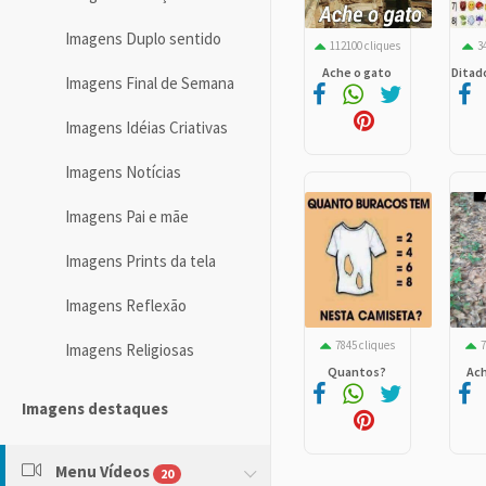
Imagens Duplo sentido
112100 cliques
34
Ache o gato
Ditado
Imagens Final de Semana
Imagens Idéias Criativas
Imagens Notícias
Imagens Pai e mãe
Imagens Prints da tela
Imagens Reflexão
7845 cliques
7
Imagens Religiosas
Quantos?
Ach
Imagens destaques
Menu Vídeos
20