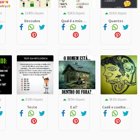
es
11495 cliques
9243 cliques
8143 cliques
. .
Descubra
Qual é a mús. . .
Quantos
s
6330 cliques
5854 cliques
5833 cliques
o
Teste
E aí?
Cadê o coelho. . .