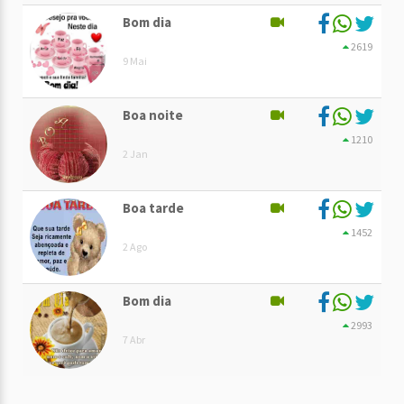
Bom dia
2619
9 Mai
Boa noite
1210
2 Jan
Boa tarde
1452
2 Ago
Bom dia
2993
7 Abr