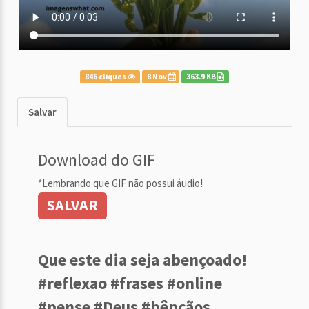
846 cliques
8 Nov
363.9 KB
Salvar
Download do GIF
*Lembrando que GIF não possui áudio!
SALVAR
Que este dia seja abençoado!
#reflexao #frases #online
#pense #Deus #bênçãos