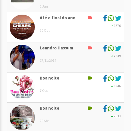
2 Jun
Até o final do ano
1576
30 Out
Leandro Hassum
7249
17/11/2014
Boa noite
1246
7 Out
Boa noite
2033
20 Abr