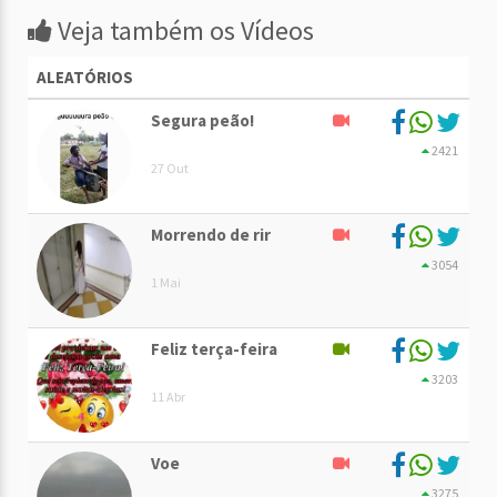
Veja também os Vídeos
ALEATÓRIOS
Segura peão!
2421
27 Out
Morrendo de rir
3054
1 Mai
Feliz terça-feira
3203
11 Abr
Voe
3275