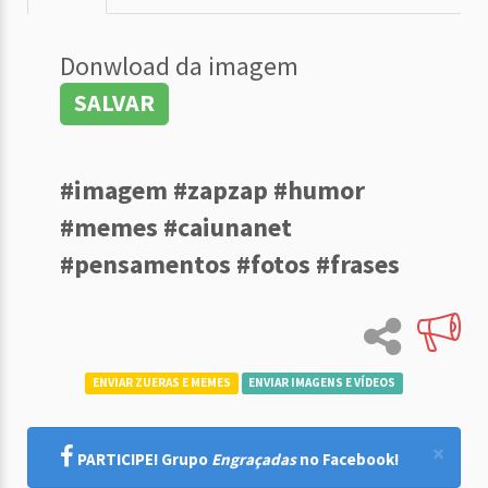
Donwload da imagem
SALVAR
#imagem #zapzap #humor
#memes #caiunanet
#pensamentos #fotos #frases
ENVIAR ZUERAS E MEMES
ENVIAR IMAGENS E VÍDEOS
×
PARTICIPE! Grupo
Engraçadas
no Facebook!