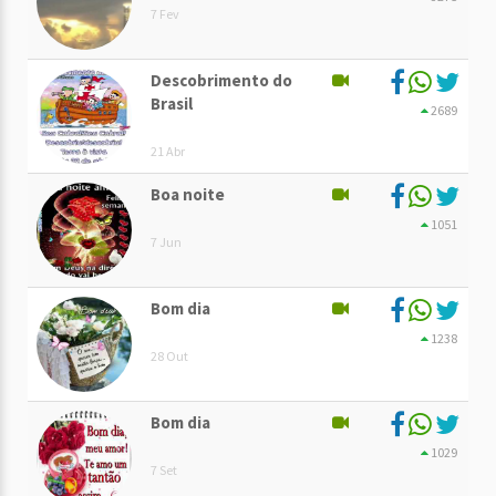
7 Fev
Descobrimento do
Brasil
2689
21 Abr
Boa noite
1051
7 Jun
Bom dia
1238
28 Out
Bom dia
1029
7 Set